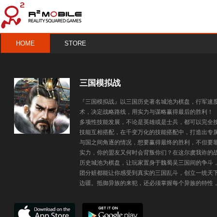
HOME
STORE
三国模拟战
『三国模拟战』以三国历史著名城池为棋盘，行军速
术，决定战略路线，用实力与谋略赢得最后的胜利！ 
多项性技能发展，不论是英雄或是士兵，都可以完全
技能互相搭配，在千变万化的技能搭配中，打造出专属
与国之间角逐的情况，想要赢得最终的胜利，不但要
实力，你的盟友又何时会背叛你们？在这尔虞我诈的战
历史城池为棋盘，让玩家置身于魏蜀吴三国间的争斗
团分赃都能让你感受到真实的三国乱斗，创立一统天下
边疆。抵御异族的来犯，还必须掌握每个异族的特性